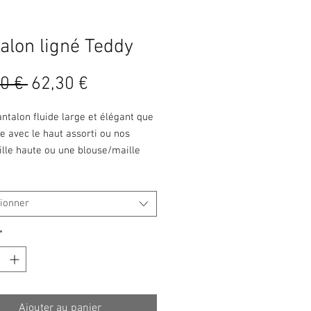
alon ligné Teddy
Prix
Prix
0 € 
62,30 €
original
promotionnel
ntalon fluide large et élégant que
te avec le haut assorti ou nos
ille haute ou une blouse/maille
rentre à l'intérieur.
tionner
*
Ajouter au panier