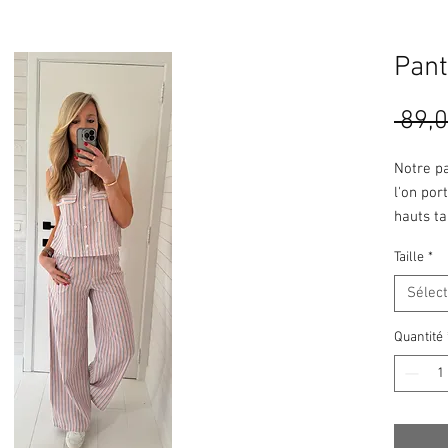
Pant
 89,0
Notre pa
l'on por
hauts ta
que l'on 
Taille
*
Sélec
Quantité