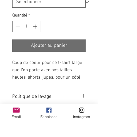
Quantité
*
Ajouter au panier
Coup de coeur pour ce t-shirt large
que l'on porte avec nos tailles
hautes, shorts, jupes, pour un côté
casual super agréable.
Politique de lavage
Pour ce t-shirt 100% coton, nous vous
recommandons un lavage à froid.
Email
Facebook
Instagram
Newsletter