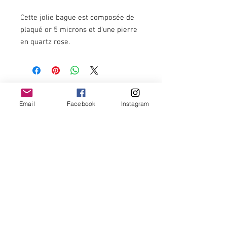
Cette jolie bague est composée de
plaqué or 5 microns et d'une pierre
en quartz rose.
Sa taille est injustable et nous
permet de varier les plaisirs en
changeant de main et de doigt en
fonction de nos envies ;)
Newsletter
Email
Facebook
Instagram
OK
Termes et conditions -
Politique de remboursement et annulation -
Politique de confidentialité