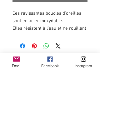
Ces ravissantes boucles d'oreilles
sont en acier inoxydable.
Elles résistent à l'eau et ne rouillent
pas avec le temps.
Newsletter
Email
Facebook
Instagram
OK
Termes et conditions -
Politique de remboursement et annulation -