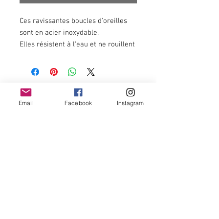
Ces ravissantes boucles d'oreilles
sont en acier inoxydable.
Elles résistent à l'eau et ne rouillent
pas avec le temps.
Newsletter
Email
Facebook
Instagram
OK
Termes et conditions -
Politique de remboursement et annulation -