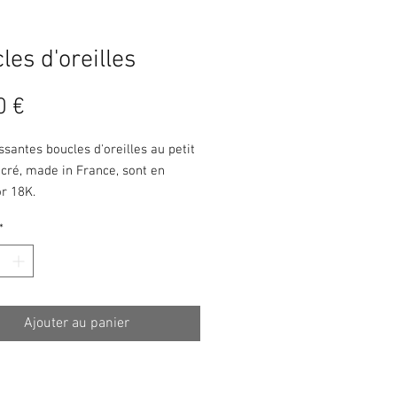
les d'oreilles
Prix
0 €
ssantes boucles d'oreilles au petit
cré, made in France, sont en
r 18K.
*
Ajouter au panier