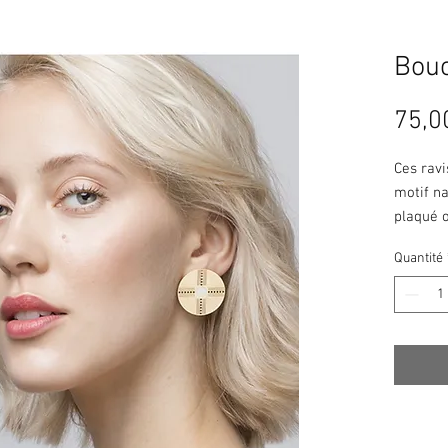
Bouc
75,0
Ces ravi
motif na
plaqué o
Quantité