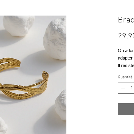
Brac
29,9
On adore
adapter 
Il résis
inoxydab
Quantité