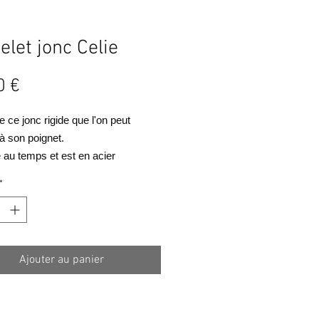
elet jonc Celie
Prix
0 €
 ce jonc rigide que l'on peut
à son poignet.
te au temps et est en acier
le.
*
Ajouter au panier