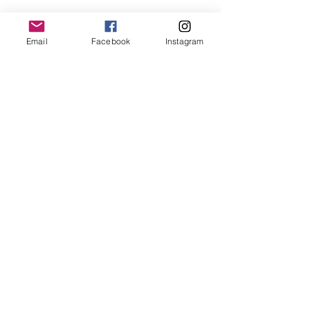
Politique de lavage
Email
Facebook
Instagram
Pour ce pull 45% polyester, 38% nylon,
10% acrylique, 5% laine et 2% élasthane,
nous vous recommandons un lavage à
froid.
Newsletter
OK
Termes et conditions -
Politique de remboursement et annulation -
Politique de confidentialité