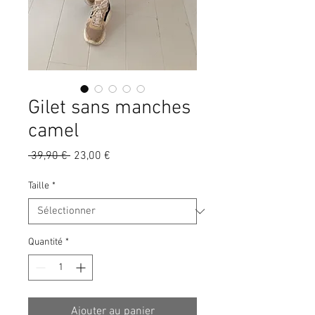
Gilet sans manches
camel
Prix
Prix
 39,90 € 
23,00 €
original
promotionnel
Taille
*
Quantité
*
Ajouter au panier