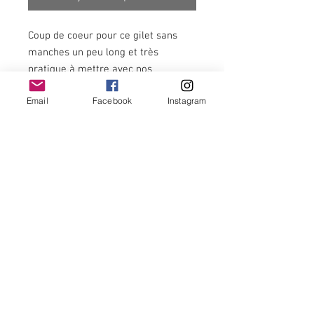
Coup de coeur pour ce gilet sans
manches un peu long et très
pratique à mettre avec nos
pantalons, nos robes,
Email
Facebook
Instagram
combinaisons,...
Politique de lavage
Pour ce gilet 100% polyester, nous vous
recommandons un lavage à froid.
Newsletter
OK
Termes et conditions -