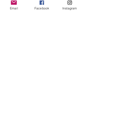
Politique de lavage
Email
Facebook
Instagram
Pour ce gilet 100% polyester, nous vous
recommandons un lavage à froid.
Newsletter
OK
Termes et conditions -
Politique de remboursement et annulation -
Politique de confidentialité