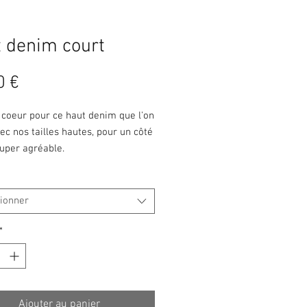
 denim court
Prix
0 €
 coeur pour ce haut denim que l'on
ec nos tailles hautes, pour un côté
super agréable.
tionner
*
Ajouter au panier