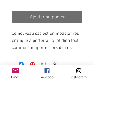
Ajouter au panier
Ce nouveau sac est un modèle très
pratique à porter au quotidien tout
comme à emporter lors de nos
voyages !
Il est composé d'un compartiment et
d'une poche à tirette.
Ses dimensions sont de L 21 W
Email
Facebook
Instagram
Newsletter
7.5 H 13.5 cm
Il est fairtrade et ecofriendly.
Il doit être imperméabilisé avec un
imperméabilisant classique non
OK
coloré.
Termes et conditions -