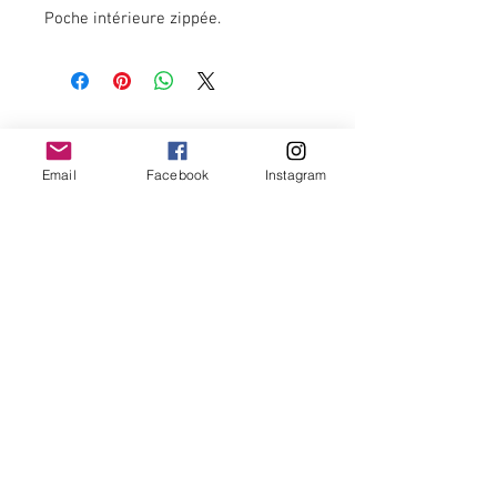
Poche intérieure zippée.
Dimensions : 22 x 6.6 x 14 cm
Newsletter
Email
Facebook
Instagram
OK
Termes et conditions -
Politique de remboursement et annulation -
Politique de confidentialité