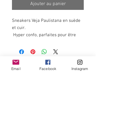
Ajouter au panier
Sneakers Veja Paulistana en suède
et cuir.
Hyper confo, parfaites pour être
portées avec nos jeans, robes, jupes
et pantalons fluides.
Newsletter
Email
Facebook
Instagram
OK
Termes et conditions -
Politique de remboursement et annulation -