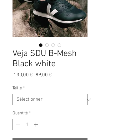
Veja SDU B-Mesh
Black white
Prix
Prix
 130,00 € 
89,00 €
original
promotionnel
Taille
*
Quantité
*