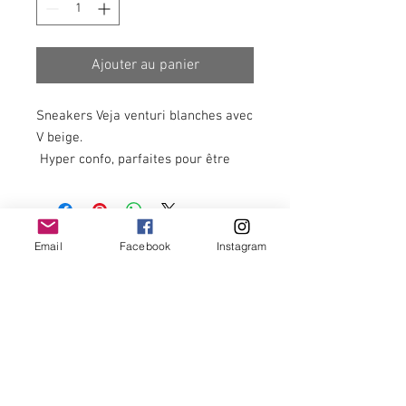
Ajouter au panier
Sneakers Veja venturi blanches avec
V beige.
Hyper confo, parfaites pour être
portées avec nos jeans, robes, jupes
et pantalons fluides.
Email
Facebook
Instagram
Newsletter
OK
Termes et conditions -