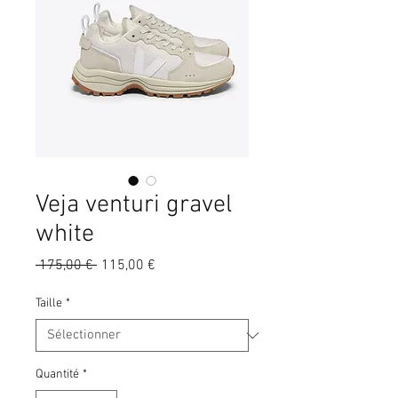
Veja venturi gravel
white
Prix
Prix
 175,00 € 
115,00 €
original
promotionnel
Taille
*
Quantité
*